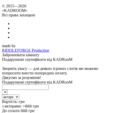
© 2015—2026
«
KADROOM
»
Всі права захищені
made by
RIDDLEFORGE Production
Забронювати кімнату
Подарункові сертифікати від KADRooM
Зверніть увагу — для деяких ігрових слотів ми можемо
попросити внести попередню оплату.
Дякуємо за розуміння!
Подарункові сертифікати від KADRooM
Вартість:
грн
з акторами:
+ййй
грн
До сплати
ййй
грн