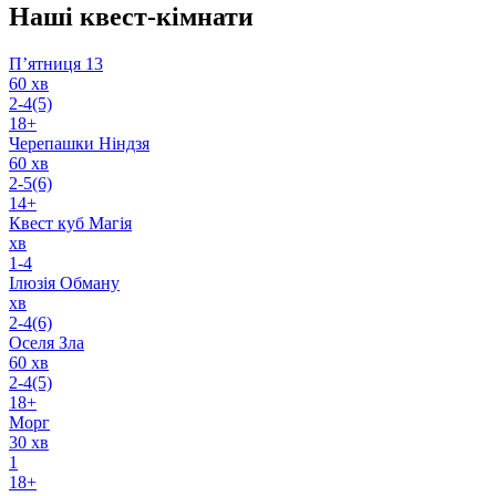
Наші квест-кімнати
П’ятниця 13
60 хв
2-4(5)
18+
Черепашки Ніндзя
60 хв
2-5(6)
14+
Квест куб Магія
хв
1-4
Ілюзія Обману
хв
2-4(6)
Оселя Зла
60 хв
2-4(5)
18+
Морг
30 хв
1
18+