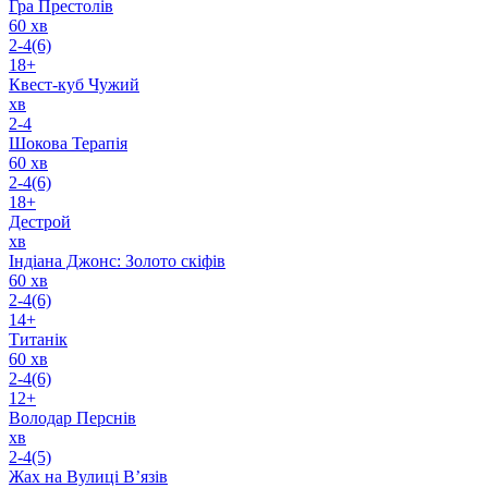
Гра Престолів
60 хв
2-4(6)
18+
Квест-куб Чужий
хв
2-4
Шокова Терапiя
60 хв
2-4(6)
18+
Дестрой
хв
Індіана Джонс: Золото скіфів
60 хв
2-4(6)
14+
Титанік
60 хв
2-4(6)
12+
Володар Перснів
хв
2-4(5)
Жах на Вулиці В’язів