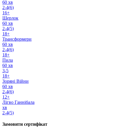
60 хв
2-4(6)
16+
Шерлок
60 хв
2-4(5)
18+
Трансформери
60 хв
2-4(6)
18+
Пила
60 хв
3-5
18+
Зоряні Війни
60 хв
2-4(6)
12+
Лігво Ганнібала
хв
2-4(5)
Замовити сертифікат