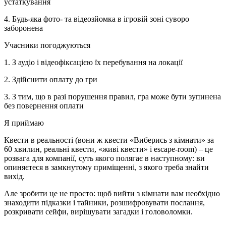
устаткування
4. Будь-яка фото- та відеозйомка в ігровій зоні суворо
заборонена
Учасники погоджуються
1. З аудіо і відеофіксацією їх перебування на локації
2. Здійснити оплату до гри
3. З тим, що в разі порушення правил, гра може бути зупинена
без повернення оплати
Я приймаю
Квести в реальності (вони ж квести «Виберись з кімнати» за
60 хвилин, реальні квести, «живі квести» і escape-room) – це
розвага для компанії, суть якого полягає в наступному: ви
опиняєтеся в замкнутому приміщенні, з якого треба знайти
вихід.
Але зробити це не просто: щоб вийти з кімнати вам необхідно
знаходити підказки і тайники, розшифровувати послання,
розкривати сейфи, вирішувати загадки і головоломки.