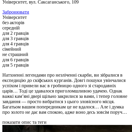
Університет
, вул. Саксаганського, 109
Забронювати
Університет
без акторів
середній
для 2 гравців
для 3 гравців
для 4 гравців
сімейний
не страшний
для 6 гравців
для 5 гравців
Натхненні легендами про незліченні скарби, ви зібралися в
експедицію до скіфських курганів. Довгі пошуки увінчалися
успіхом і привели вас в гробницю одного зі стародавніх
царів… Тоді це здавалося приголомшливою удачею. Однак
важкі кам’яні двері щільно закрилися за вами, і тепер головне
завдання — просто вибратися з цього зловісного місця.
Багатьом вашим попередникам це не вдалося… Але і думка
про золото не дає вам спокою, адже воно десь зовсім поруч…
показати опис та теги