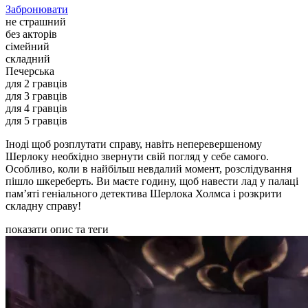
Забронювати
не страшний
без акторів
сімейний
складний
Печерська
для 2 гравців
для 3 гравців
для 4 гравців
для 5 гравців
Іноді щоб розплутати справу, навіть неперевершеному
Шерлоку необхідно звернути свій погляд у себе самого.
Особливо, коли в найбільш невдалий момент, розслідування
пішло шкереберть. Ви маєте годину, щоб навести лад у палаці
пам’яті геніального детектива Шерлока Холмса і розкрити
складну справу!
показати опис та теги