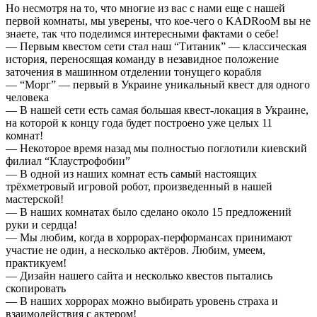
Но несмотря на то, что многие из вас с нами еще с нашей
первой комнаты, мы уверены, что кое-чего о KADRooM вы не
знаете, так что поделимся интересными фактами о себе!
— Первым квестом сети стал наш “Титаник” — классическая
история, переносящая команду в незавидное положение
заточения в машинном отделении тонущего корабля
— “Морг” — первый в Украине уникальный квест для одного
человека
— В нашей сети есть самая большая квест-локация в Украине,
на которой к концу года будет построено уже целых 11
комнат!
— Некоторое время назад мы полностью поглотили киевский
филиал “Клаустрофобии”
— В одной из наших комнат есть самый настоящих
трёхметровый игровой робот, произведенный в нашей
мастерской!
— В наших комнатах было сделано около 15 предложений
руки и сердца!
— Мы любим, когда в хоррорах-перформансах принимают
участие не один, а несколько актёров. Любим, умеем,
практикуем!
— Дизайн нашего сайта и несколько квестов пытались
скопировать
— В наших хоррорах можно выбирать уровень страха и
взаимодействия с актером!