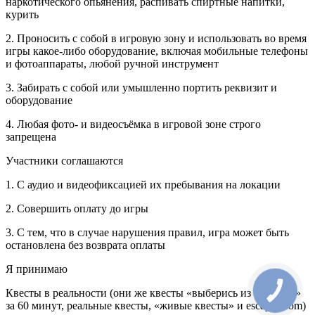
наркотического опьянения, распивать спиртные напитки,
курить
2. Проносить с собой в игровую зону и использовать во время
игры какое-либо оборудование, включая мобильные телефоны
и фотоаппараты, любой ручной инструмент
3. Забирать с собой или умышленно портить реквизит и
оборудование
4. Любая фото- и видеосъёмка в игровой зоне строго
запрещена
Участники соглашаются
1. С аудио и видеофиксацией их пребывания на локации
2. Совершить оплату до игры
3. С тем, что в случае нарушения правил, игра может быть
остановлена без возврата оплаты
Я принимаю
Квесты в реальности (они же квесты «выберись из комнаты»
КНОПКА
СВЯЗИ
за 60 минут, реальные квесты, «живые квесты» и escape-room)