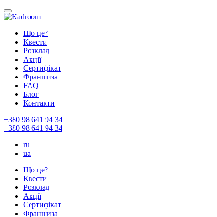
Що це?
Квести
Розклад
Акції
Сертифікат
Франшиза
FAQ
Блог
Контакти
+380 98 641 94 34
+380 98 641 94 34
ru
ua
Що це?
Квести
Розклад
Акції
Сертифікат
Франшиза