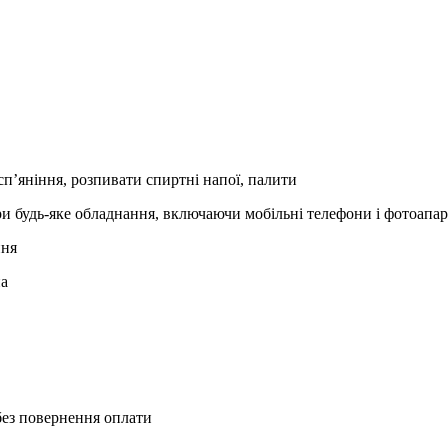
сп’яніння, розпивати спиртні напої, палити
гри будь-яке обладнання, включаючи мобільні телефони і фотоапар
ння
на
 без повернення оплати