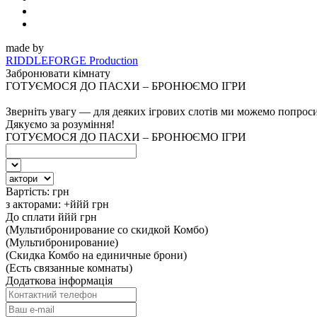
made by
RIDDLEFORGE Production
Забронювати кімнату
ГОТУЄМОСЯ ДО ПАСХИ – БРОНЮЄМО ІГРИ
Зверніть увагу — для деяких ігрових слотів ми можемо попрос
Дякуємо за розуміння!
ГОТУЄМОСЯ ДО ПАСХИ – БРОНЮЄМО ІГРИ
Вартість:
грн
з акторами:
+ййй
грн
До сплати
ййй
грн
(Мультибронирование со скидкой Комбо)
(Мультибронирование)
(Скидка Комбо на единичные брони)
(Есть связанные комнаты)
Додаткова інформація