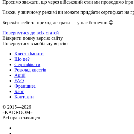
Просимо зважати, що через військовий стан ми проводимо ігри 
Також, у звичному режимі ви можете придбати сертифікат на гр
Бережіть себе та приходьте грати — у нас безпечно 😉
Повернутися до всіх статей
Відкрити повну версію сайту
Повернутися в мобільну версію
Квест кімнати
Що це?
Сертифікати
Розклад квестів
Акції
FAQ
Франшиза
Блог
Контакти
© 2015—2026
«
KADROOM
»
Всі права захищені