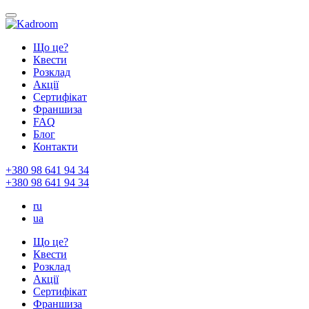
Що це?
Квести
Розклад
Акції
Сертифікат
Франшиза
FAQ
Блог
Контакти
+380 98 641 94 34
+380 98 641 94 34
ru
ua
Що це?
Квести
Розклад
Акції
Сертифікат
Франшиза