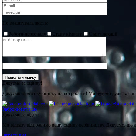
Не влаштувала якість:
Роботи персоналу
Стану кімнати
Стану локації
Дякуємо за оцінку!
Дякуємо за високу оцінку нашої роботи! Ми будемо дуже вдячні
Забронювати ще
Дякуємо за відгук
Ми відразу відправимо вашу оцінку керівництву. Дякуємо, що 
Зіграти ще!