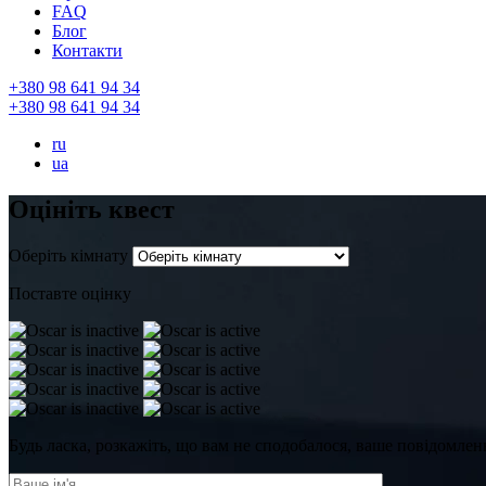
FAQ
Блог
Контакти
+380 98 641 94 34
+380 98 641 94 34
ru
ua
Оцініть квест
Оберіть кімнату
Поставте оцінку
Будь ласка, розкажіть, що вам не сподобалося, ваше повідомле