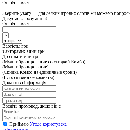
Оцініть квест
Зверніть увагу — для деяких ігрових слотів ми можемо попрос
Дякуємо за розуміння!
Оцініть квест
Вартість:
грн
з акторами:
+ййй
грн
До сплати
ййй
грн
(Мультибронирование со скидкой Комбо)
(Мультибронирование)
(Скидка Комбо на единичные брони)
(Есть связанные комнаты)
Додаткова інформація
Введіть промокод, якщо він є
Приймаю
Угода користувача
Забронювати