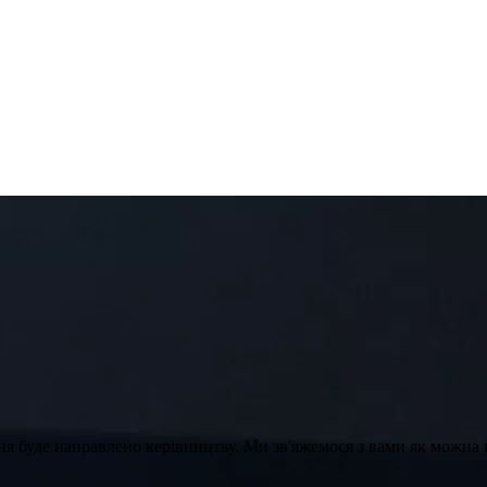
ння буде направлено керівництву. Ми зв'яжемося з вами як можна