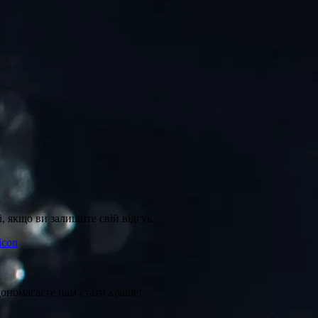
, якщо ви залишите свій відгук
допомагаєте нам стати краще!