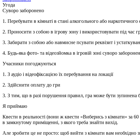
Угода
Суворо заборонено
1. Перебувати в кімнаті в стані алкогольного або наркотичного 
2. Проносити з собою в ігрову зону і використовувати під час 
3. Забирати з собою або навмисне псувати реквізит і устаткува
4. Будь-яка фото- та відеозйомка в ігровій зоні суворо забороне
Учасники погоджуються
1. З аудіо і відеофіксацією їх перебування на локації
2. Здійснити оплату до гри
3. З тим, що в разі порушення правил, гра може бути зупинена
Я приймаю
Квести в реальності (вони ж квести «Виберись з кімнати» за 60 
в замкнутому приміщенні, з якого треба знайти вихід.
Але зробити це не просто: щоб вийти з кімнати вам необхідно 