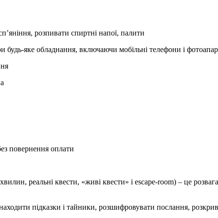
сп’яніння, розпивати спиртні напої, палити
гри будь-яке обладнання, включаючи мобільні телефони і фотоапар
ння
на
 без повернення оплати
хвилин, реальні квести, «живі квести» і escape-room) – це розваг
знаходити підказки і тайники, розшифровувати послання, розкрив