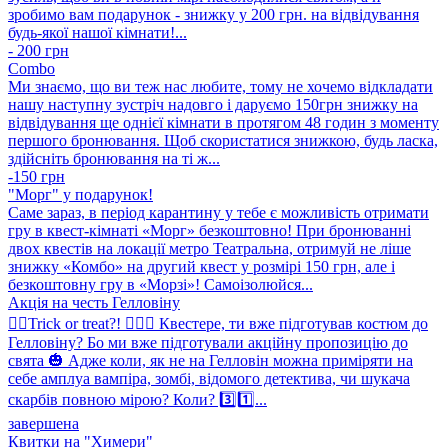
зробимо вам подарунок - знижку у 200 грн. на відвідування
будь-якої нашої кімнати!...
- 200 грн
Combo
Ми знаємо, що ви теж нас любите, тому не хочемо відкладати
нашу наступну зустріч надовго і даруємо 150грн знижку на
відвідування ще однієї кімнати в протягом 48 годин з моменту
першого бронювання. Щоб скористатися знижкою, будь ласка,
здійсніть бронювання на ті ж...
-150 грн
"Морг" у подарунок!
Саме зараз, в період карантину у тебе є можливість отримати
гру в квест-кімнаті «Морг» безкоштовно! При бронюванні
двох квестів на локації метро Театральна, отримуй не ліше
знижку «Комбо» на другий квест у розмірі 150 грн, але і
безкоштовну гру в «Морзі»! Самоізолюйся...
Акція на честь Гелловіну
🧟‍♀️Trick or treat?! 🧛🏻‍♀️ Квестере, ти вже підготував костюм до
Гелловіну? Бо ми вже підготували акційну пропозицію до
свята 🎃 Адже коли, як не на Гелловін можна приміряти на
себе амплуа вампіра, зомбі, відомого детектива, чи шукача
скарбів повною мірою? Коли? 3️⃣1️⃣...
завершена
Квитки на "Химери"