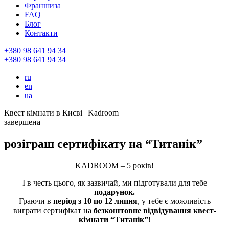
Франшиза
FAQ
Блог
Контакти
+380 98 641 94 34
+380 98 641 94 34
ru
en
ua
Квест кімнати в Києві | Kadroom
завершена
розіграш сертифікату на “Титанік”
KADROOM – 5 років!
І в честь цього, як зазвичай, ми підготували для тебе
подарунок.
Граючи в
період з 10 по 12 липня
, у тебе є можливість
виграти сертифікат на
безкоштовне відвідування квест-
кімнати “Титанік”
!