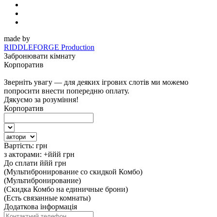
made by
RIDDLEFORGE Production
Забронювати кімнату
Корпоратив
Зверніть увагу — для деяких ігрових слотів ми можемо
попросити внести попередню оплату.
Дякуємо за розуміння!
Корпоратив
Вартість:
грн
з акторами:
+ййй
грн
До сплати
ййй
грн
(Мультибронирование со скидкой Комбо)
(Мультибронирование)
(Скидка Комбо на единичные брони)
(Есть связанные комнаты)
Додаткова інформація