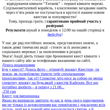
відвідування кімнати “Титанік” – першої кімнати мережі.
Суцільнометалевий корабель, з класичними загадками навіть
через п’ять років не поступається в крутості нашим новим
квестам за популярністю!
Тому, приходь грати, і
гарантовано приймай участь у
розіграші
.
Результати
шукай в понеділок о 12:00 на нашій сторінці в
фейсбук
!
У нас діє ряд постійних знижок, представлених нижче, а
також деякі тимчасові акції - стежте за їх анонсами в
соціальних мережах і за оновленнями в розділі.
Увага! Акції діють тільки при бронюванні квест кімнати з
нашого сайту або за телефонами вказаними на сайті.
Ділись враженнями
Був у квесті? Ділись фото – отримуй знижку Квестере, ти
знаєш, як полюбляємо тішити тебе спеціальними
пропозиціями, так от! Спекотне літо несе за собою не менш
спекотну знижку на будь-який з квестів Kadroom. Все що
потрібно зробити – в період з 21.06...
-250 грн
Квест для іменинника
Якщо ви вирішили завітати до нас в день свого народження,
ми не тільки із задоволенням вас привітаємо і докладемо всіх
зусиль, щоб ви в повній мірі насолодилися святом, а й