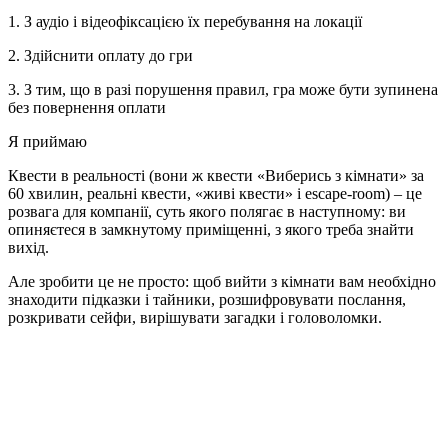
1. З аудіо і відеофіксацією їх перебування на локації
2. Здійснити оплату до гри
3. З тим, що в разі порушення правил, гра може бути зупинена
без повернення оплати
Я приймаю
Квести в реальності (вони ж квести «Виберись з кімнати» за
60 хвилин, реальні квести, «живі квести» і escape-room) – це
розвага для компанії, суть якого полягає в наступному: ви
опиняєтеся в замкнутому приміщенні, з якого треба знайти
вихід.
Але зробити це не просто: щоб вийти з кімнати вам необхідно
знаходити підказки і тайники, розшифровувати послання,
розкривати сейфи, вирішувати загадки і головоломки.