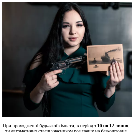
При проходженні будь-якої кімнати, в період
з 10 по 12 липня
,
ти автоматично стаєш учасником розіграшу на безкоштовне