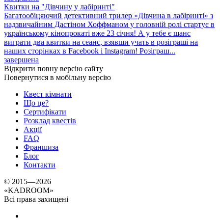
Квитки на "Дівчину у лабіринті"
Багатообіцяючий детективний трилер «Дівчина в лабіринті» з
надзвичайним Дастіном Хоффманом у головній ролі стартує в
українському кінопрокаті вже 23 січня! А у тебе є шанс
виграти два квитки на сеанс, взявши учать в розіграші на
наших сторінках в Facebook і Instagram! Розіграш...
завершена
Відкрити повну версію сайту
Повернутися в мобільну версію
Квест кімнати
Що це?
Сертифікати
Розклад квестів
Акції
FAQ
Франшиза
Блог
Контакти
© 2015—2026
«
KADROOM
»
Всі права захищені