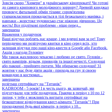
Зовсім скоро "Химери" в українському кінопрокаті! Чи готові
до самого крипового молодіжного хоррору? Древній кинджал
провокує фатальний обмін тілами: сором'язлива
старшокласниця прокидається в тілі безжального маніяка, і
навпаки - жорстоке чудовисько стає ніжною дівчиною. Це
жесть! Все підліткові проблеми - ніщо перед...
завершена
Враження у подарунок
Ваші відгуки роблять нас краще, і ми вдячні вам за це! Тому
періодично ми розігруємо квитки в кіно серед всіх, хто
залишав відгуки про наші кіно-квести в Google або Facebook.
Акція з нагоди Геловіну
Ми також жахливооо чекаємо і любимо це свято. Геловін -
свято вампірів, відьом, привидів та іншої нечисті. Солодощі
або пакощі - прийнято питати. Ми обираємо солодощі! 31
жовтня у нас буде діяти акція - приходь на гру зі своєю
командою в костюмах...
завершена
розіграш сертифікату на "Титанік"
KADROOM - 5 років! І в честь цього, як зазвичай, ми
підготували для тебе подарунок. Граючи в період з 10 по 12
липня, у тебе є можливість виграти сертифікат на
безкоштовне відвідування квест-кімнати "Титанік"! При
проходженні будь-якої кімнати, в період з 10...
завершена