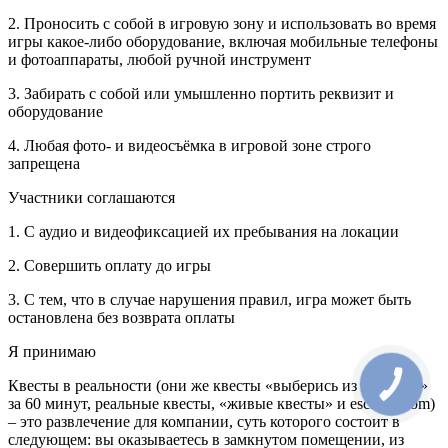
2. Проносить с собой в игровую зону и использовать во время
игры какое-либо оборудование, включая мобильные телефоны
и фотоаппараты, любой ручной инструмент
3. Забирать с собой или умышленно портить реквизит и
оборудование
4. Любая фото- и видеосъёмка в игровой зоне строго
запрещена
Участники соглашаются
1. С аудио и видеофиксацией их пребывания на локации
2. Совершить оплату до игры
3. С тем, что в случае нарушения правил, игра может быть
остановлена без возврата оплаты
Я принимаю
Квесты в реальности (они же квесты «выберись из комнаты»
КНОПКА
СВЯЗИ
за 60 минут, реальные квесты, «живые квесты» и escape-room)
– это развлечение для компании, суть которого состоит в
следующем: вы оказываетесь в замкнутом помещении, из