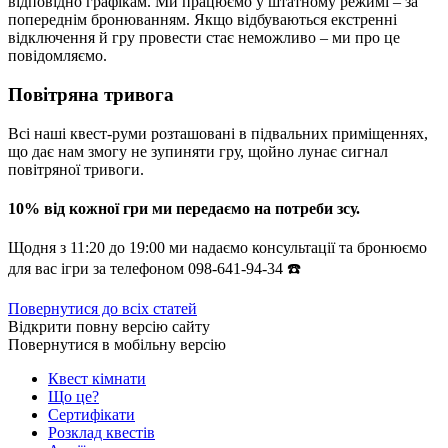
відповідно графікам. Ми працюємо у штатному режимі – за
попереднім бронюванням. Якщо відбуваються екстренні
відключення й гру провести стає неможливо – ми про це
повідомляємо.
Повітряна тривога
Всі наші квест-руми розташовані в підвальних приміщеннях,
що дає нам змогу не зупиняти гру, щойно лунає сигнал
повітряної тривоги.
10% від кожної гри ми передаємо на потреби зсу.
Щодня з 11:20 до 19:00 ми надаємо консультації та бронюємо
для вас ігри за телефоном 098-641-94-34 ☎️
Повернутися до всіх статей
Відкрити повну версію сайту
Повернутися в мобільну версію
Квест кімнати
Що це?
Сертифікати
Розклад квестів