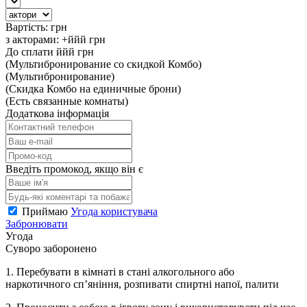
Вартість:
грн
з акторами:
+ййй
грн
До сплати
ййй
грн
(Мультибронирование со скидкой Комбо)
(Мультибронирование)
(Скидка Комбо на единичные брони)
(Есть связанные комнаты)
Додаткова інформація
Введіть промокод, якщо він є
Приймаю
Угода користувача
Забронювати
Угода
Суворо заборонено
1. Перебувати в кімнаті в стані алкогольного або
наркотичного сп’яніння, розпивати спиртні напої, палити