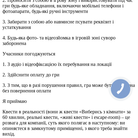
2. Проносити з собою в ігрову зону і використовувати під час
гри будь-яке обладнання, включаючи мобільні телефони і
фотоапарати, будь-які ручні інструменти
3. Забирати з собою або навмисне псувати реквізит і
устаткування
4. Будь-яка фото- та відеозйомка в ігровій зоні суворо
заборонена
Учасники погоджуються
1. З аудіо і відеофіксацією їх перебування на локації
2. Здійснити оплату до гри
3. З тим, що в разі порушення правил, гра може бути зупинена
без повернення оплати
Я приймаю
Квести в реальності (вони ж квести «Виберись з кімнати» за
60 хвилин, реальні квести, «живі квести» і escape-room) – це
розвага для компанії, суть якого полягає в наступному: ви
опиняєтеся в замкнутому приміщенні, з якого треба знайти
вихід.